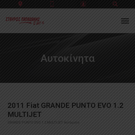
Account
Check Out
Sign In
Αυτοκίνητα
Sign Out
Register
2011 Fiat GRANDE PUNTO EVO 1.2
MULTIJET
GRANDE PUNTO EVO 1.2 MULTIJET Αυτόματο