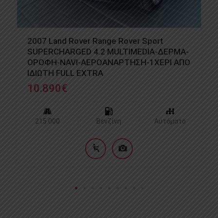
2012 Renault Renault Clio 1.2 TCE 5ΘΥΡΟ -
EXPRESSION - ΕΛΛΗΝΙΚΗΣ
ΑΝΤΙΠΡΟΣΩΠΕΙΑΣ ΑΠΟ ΙΔΙΩΤΗ 1ΧΕΡΙ
CLIO
6.290
€
95.000
Βενζίνη
Χειροκίνητο