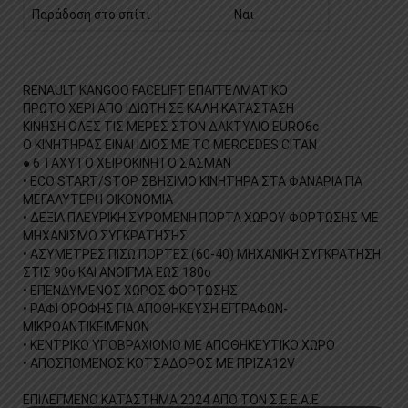
Παράδοση στο σπίτι
Ναι
RENAULT KANGOO FACELIFT ΕΠΑΓΓΕΛΜΑΤΙΚΟ
ΠΡΩΤΟ ΧΕΡΙ ΑΠΟ ΙΔΙΩΤΗ ΣΕ ΚΑΛΗ ΚΑΤΑΣΤΑΣΗ
ΚΙΝΗΣΗ ΟΛΕΣ ΤΙΣ ΜΕΡΕΣ ΣΤΟΝ ΔΑΚΤΥΛΙΟ EURO6c
Ο ΚΙΝΗΤΗΡΑΣ ΕΙΝΑΙ ΙΔΙΟΣ ΜΕ ΤΟ MERCEDES CITAN
● 6 ΤΑΧΥΤΟ ΧΕΙΡΟΚΙΝΗΤΟ ΣΑΣΜΑΝ
• ECO START/STOP ΣΒΗΣΙΜΟ ΚΙΝΗΤΗΡΑ ΣΤΑ ΦΑΝΑΡΙΑ ΓΙΑ
ΜΕΓΑΛΥΤΕΡΗ ΟΙΚΟΝΟΜΙΑ
• ΔΕΞΙΑ ΠΛΕΥΡΙΚΗ ΣΥΡΟΜΕΝΗ ΠΟΡΤΑ ΧΩΡΟΥ ΦΟΡΤΩΣΗΣ ΜΕ
ΜΗΧΑΝΙΣΜΟ ΣΥΓΚΡΑΤΗΣΗΣ
• ΑΣΥΜΕΤΡΕΣ ΠΙΣΩ ΠΟΡΤΕΣ (60-40) ΜΗΧΑΝΙΚΗ ΣΥΓΚΡΑΤΗΣΗ
ΣΤΙΣ 90ο ΚΑΙ ΑΝΟΙΓΜΑ ΕΩΣ 180ο
• ΕΠΕΝΔΥΜΕΝΟΣ ΧΩΡΟΣ ΦΟΡΤΩΣΗΣ
• ΡΑΦΙ ΟΡΟΦΗΣ ΓΙΑ ΑΠΟΘΗΚΕΥΣΗ ΕΓΓΡΑΦΩΝ-
ΜΙΚΡΟΑΝΤΙΚΕΙΜΕΝΩΝ
• ΚΕΝΤΡΙΚΟ ΥΠΟΒΡΑΧΙΟΝΙΟ ΜΕ ΑΠΟΘΗΚΕΥΤΙΚΟ ΧΩΡΟ
• ΑΠΟΣΠΟΜΕΝΟΣ ΚΟΤΣΑΔΟΡΟΣ ΜΕ ΠΡΙΖΑ12V
ΕΠΙΛΕΓΜΕΝΟ ΚΑΤΑΣΤΗΜΑ 2024 ΑΠΟ ΤΟΝ Σ.Ε.Ε.Α.Ε