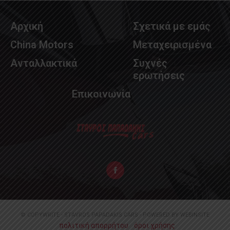
Αρχική
Σχετικά με εμάς
China Motors
Μεταχειρισμένα
Ανταλλακτικά
Συχνές
ερωτήσεις
Επικοινωνία
© COPYWRITE - STAVROS PAPADAKIS CARS - POWERED BY WEBINSITE
πολιτική απορρήτου
όροι χρήσης