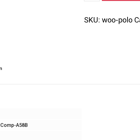
SKU:
woo-polo
C
n
RComp-A58B