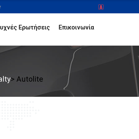
r
υχνές Ερωτήσεις
Επικοινωνία
Account
Check Out
Sign In
Sign Out
Register
lty
> Autolite