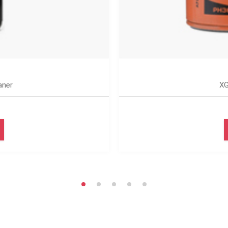
aner
XG