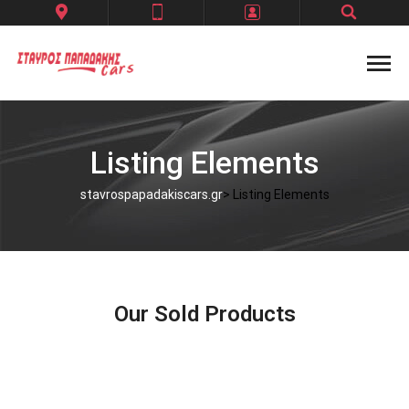
Account
Check Out
Listing Elements
Sign In
Sign Out
stavrospapadakiscars.gr
> Listing Elements
Register
Our Sold Products